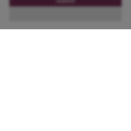
akzeptieren
MODEHOF RATH-ANHOVEN
Gladbacher Str. 30
41844 Wegberg
02431 - 986 31 37
Mo. - Fr.:
11.00 - 18:00 Uhr
Sa.:
10.00 - 15.00 Uhr
Ihre Adresse:
Ziel: