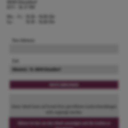
40549 Düsseldorf
0211 - 56 37 999
Mo. - Fr.:
10.30 - 18.00 Uhr
Sa.:
10.30 - 16.00 Uhr
Ihre Adresse:
Ziel:
Dieser Inhalt kann auf Grund Ihrer getroffenen Cookie-Einstellungen
nicht angezeigt werden.
Klicken Sie hier um den Inhalt anzuzeigen und die Cookies zu