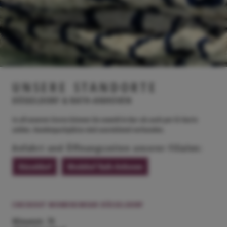
UNSERE STANDORTE
DÜSSELDORF & RATH-ANHOVEN
In all unseren Stores können Sie sowohl in Bar als auch per EC-Karte
zahlen.
Kundenparkplätze sind ausreichend vorhanden.
Anfahrt und Öffnungszeiten unserer Filialen:
Düsseldorf
Modehof Rath-Anhoven
CHECKOUT WOMENSWEAR DÜSSELDORF
Wiesenstr. 70